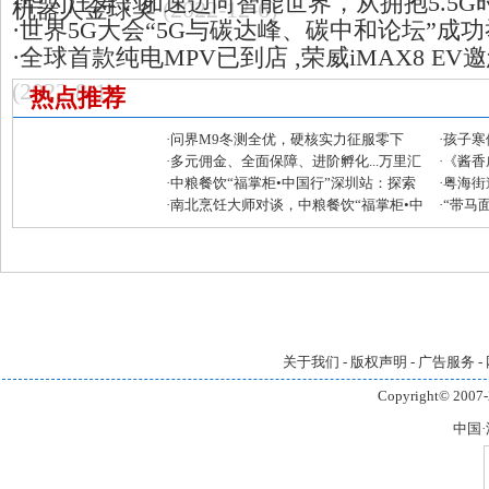
·
华为汪涛：加速迈向智能世界，从拥抱5.5G
机器人金球奖
(2022-12-6)
·
世界5G大会“5G与碳达峰、碳中和论坛”成
·
全球首款纯电MPV已到店 ,荣威iMAX8 E
(2022-8-1)
热点推荐
·
问界M9冬测全优，硬核实力征服零下
·
孩子寒
30°C极寒
·
多元佣金、全面保障、进阶孵化...万里汇
荐
·
《酱香
发布全球合伙人招募令
·
中粮餐饮“福掌柜•中国行”深圳站：探索
·
粤海街
南北风味融合创新的活力密码
·
南北烹饪大师对谈，中粮餐饮“福掌柜•中
动圆满
·
“带马面
国行”深圳站共话京粤菜系融合之美
场主题
关于我们
-
版权声明
-
广告服务
-
Copyright© 2007-
中国