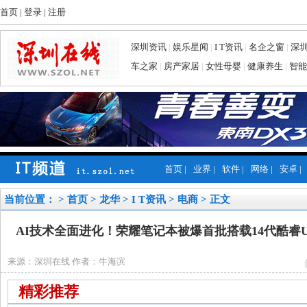
首页
|
登录
|
注册
深圳资讯
|
娱乐星闻
|
I T资讯
|
名企之窗
|
深
车之家
|
房产家居
|
女性母婴
|
健康养生
|
智能
首页
|
业界
|
软件
|
网络
|
安卓
|
当前位置： >
首页
>
龙华
>
I T资讯
>
电商
> 正文
AI技术全面进化！荣耀笔记本被爆首批搭载14代酷睿U
来源：深圳在线 作者：牛海滨
精彩推荐