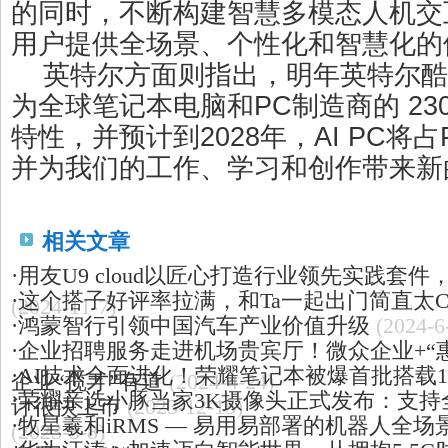
的同时，不断构建智慧多模态人机交
用户提供全场景、个性化和智慧化的
英特尔方面则指出，明年英特尔酷睿 U
为全球笔记本电脑和PC制造商的 230
特性，并预计到2028年，AI PC将占
并为我们的工作、学习和创作带来新
相关文章
·
用友U9 cloud以匠心打造行业领先实践套
·
这个搭子好评率拉满，和Ta一起出门简直太Ci
(2024-11-7)
·
鸿蒙智行引领中国汽车产业价值升级
(2024-6
·
企业招聘服务走进机场贵宾厅！微众企业+“
·
AI技术全面进化！荣耀笔记本被爆首批搭载14
企业“揽才”有道
(2024-4-24)
·
荣耀亲选小豚当家3K摄像头正式发布：支持
计很快上市
(2023-12-15)
·
牧星羲和iRMS — 易用易部署的机器人全
(2023-3-8)