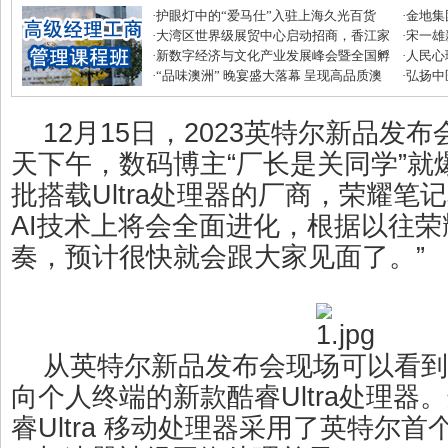
·
护眼灯中的“爱马仕”入驻上海久光百货
·
金地集
·
大湾区世界级展贸中心启动招商，香江家
磅优惠
·
宋一雄
居打造建材家居业“东方米兰展”
·
新数字经济与文化产业发展峰会暨全国孵
生逆袭
·
人民心
化中心年度盛典圆满收官
·
“品味澳洲” 晚宴盛大落幕 呈现高品质澳
·
弘扬中
式美味
滋补节
12月15日，2023英特尔新品发
天下午，数码博主“厂长是关同学”就
批搭载Ultra处理器的厂商，荣耀笔
AI技术上将会全面进化，根据以往
奏，预计很快就会跟大家见面了。”
从英特尔新品发布会现场可以看到
向个人终端的新款酷睿Ultra处理器
睿Ultra 移动处理器采用了英特尔